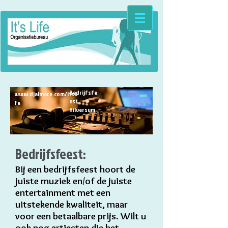
Bedrijfsfe
INF
www.djalmere.com/itsli
est
O
fe
Hilversum
Bedrijfsfeest:
Bij een bedrijfsfeest hoort de
juiste muziek en/of de juiste
entertainment met een
uitstekende kwaliteit, maar
voor een betaalbare prijs. Wilt u
ook nog artiesten die het