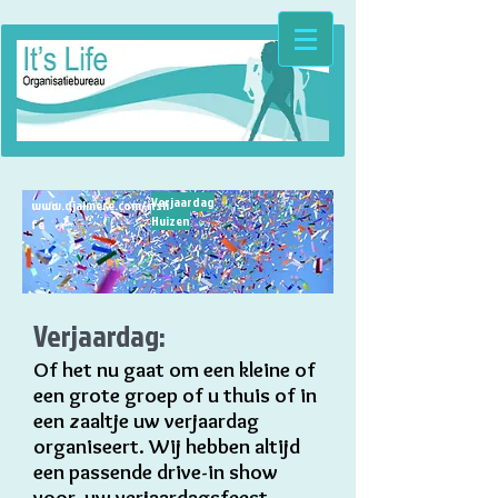
Verjaardag
INF
www.djalmere.com/itsli
Huizen
O
fe
Verjaardag:
Of het nu gaat om een kleine of
een grote groep of u thuis of in
een zaaltje uw verjaardag
organiseert. Wij hebben altijd
een passende drive-in show
voor uw verjaardagsfeest.