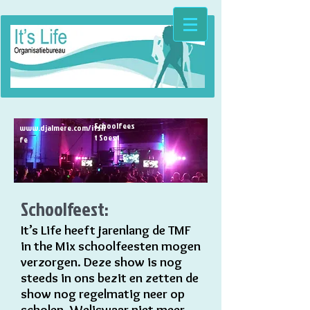
Schoolfees
INF
www.djalmere.com/itsli
t Soest
O
fe
Schoolfeest:
It’s Life heeft jarenlang de TMF
in the Mix schoolfeesten mogen
verzorgen. Deze show is nog
steeds in ons bezit en zetten de
show nog regelmatig neer op
scholen. Weliswaar niet meer